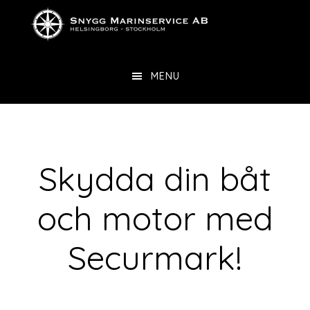
Skip
Skip
to
to
content
footer
MENU
Skydda din båt
och motor med
Securmark!